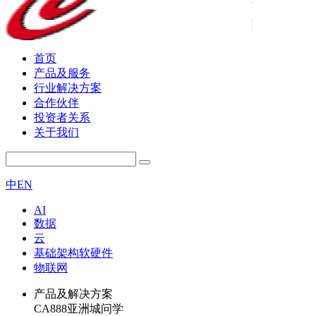
首页
产品及服务
行业解决方案
合作伙伴
投资者关系
关于我们
中
EN
AI
数据
云
基础架构软硬件
物联网
产品及解决方案
CA888亚洲城问学