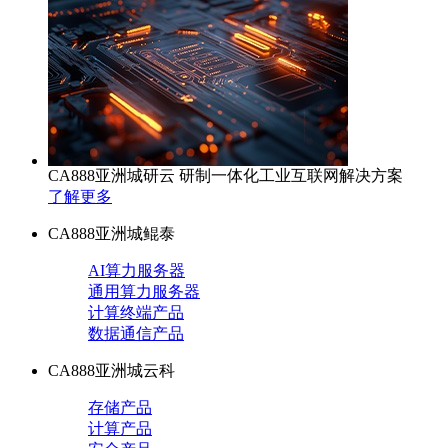
CA888亚洲城研云 研制一体化工业互联网解决方案
了解更多
CA888亚洲城鲲泰
AI算力服务器
通用算力服务器
计算终端产品
数据通信产品
CA888亚洲城云科
存储产品
计算产品